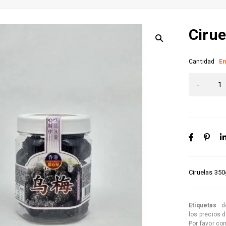
Cirue
Cantidad
En
Ciruelas 35
Etiquetas
d
los precios 
Por favor co