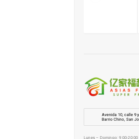
de maiz 四洲香
Alga
米味粟米
Avenida 10, calle 9 y
Barrio Chino, San J
Lunes – Domingo: 9:00-20:00