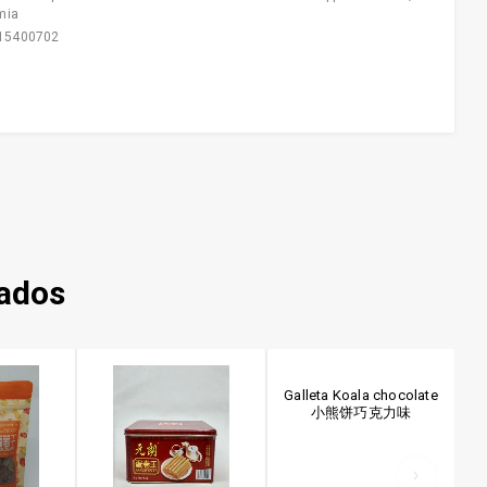
mia
15400702
nados
Galleta Koala chocolate
小熊饼巧克力味