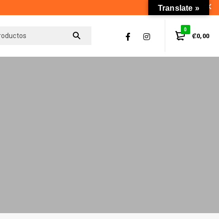
Translate »
0
₡
0,00