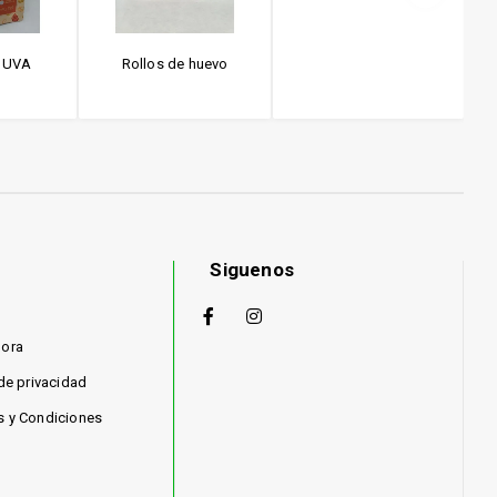
 UVA
Rollos de huevo
A
Siguenos
hora
 de privacidad
s y Condiciones