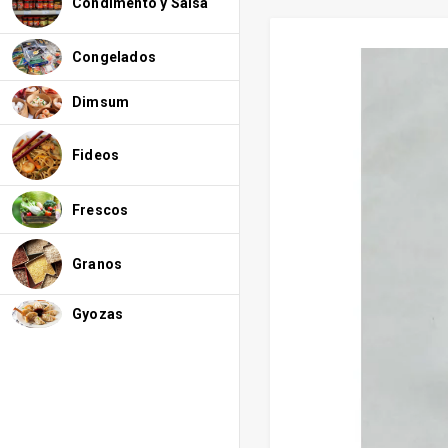
Condimento y Salsa
Congelados
Dimsum
Fideos
Frescos
Granos
Gyozas