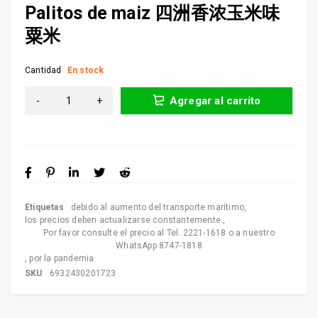
Palitos de maiz 四洲香浓玉米味
粟米
Cantidad
En stock
Agregar al carrito
Etiquetas
debido al aumento del transporte marítimo
,
los precios deben actualizarse constantemente.
,
Por favor consulte el precio al Tel. 2221-1618 o a nuestro
WhatsApp 8747-1818
,
por la pandemia
SKU
6932430201723