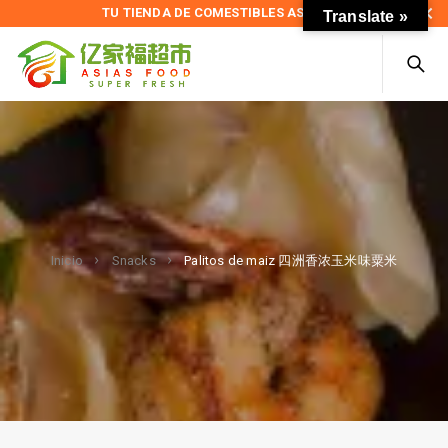
TU TIENDA DE COMESTIBLES ASIÁTICOS
Translate »
Palitos de maiz 四洲香浓玉米味粟米
Inicio
Snacks