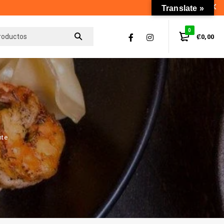
Translate »
0
₡
0,00
nte