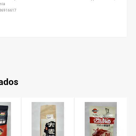
mia
36916617
nados