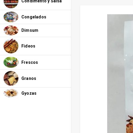
Condimento y Salsa
Congelados
Dimsum
Fideos
Frescos
Granos
Gyozas