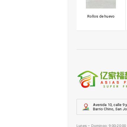
ajonjoli negro
Algas picantes
Rollos de huevo
te morado
Avenida 10, calle 9 y
Barrio Chino, San J
Lunes – Domingo: 9:00-20:00