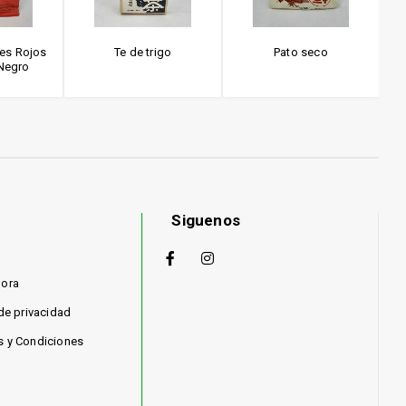
les Rojos
Te de trigo
Pato seco
F
Negro
Siguenos
hora
 de privacidad
s y Condiciones