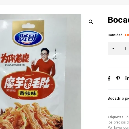
Bocad
Cantidad
En
Bocadillo p
Etiquetas
d
los precios 
Por favor co