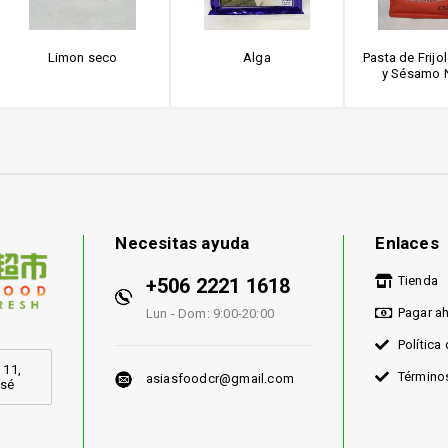
Limon seco
Alga
Pasta de Frijo
y Sésamo 
Necesitas ayuda
Enlaces
Tienda
+506 2221 1618
Pagar a
Lun - Dom: 9:00-20:00
Política
 11,
Término
asiasfoodcr@gmail.com
osé