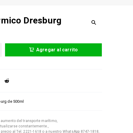
rmico Dresburg
Agregar al carrito
burg de 500ml
l aumento del transporte marítimo
,
ctualizarse constantemente.
,
l precio al Tel. 2221-1618 o a nuestro WhatsApp 8747-1818
,