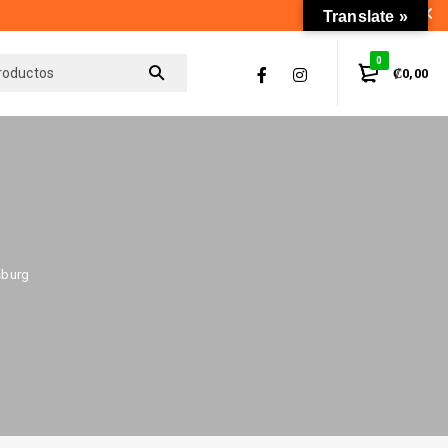
Translate »
0
₡
0,00
sburg