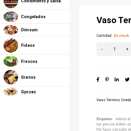
Condimento y Salsa
Congelados
Vaso Te
Dimsum
Cantidad
En stock
Fideos
Frescos
Granos
Gyozas
Vaso Termico Dres
Etiquetas
debido a
los precios deben a
Por favor consulte e