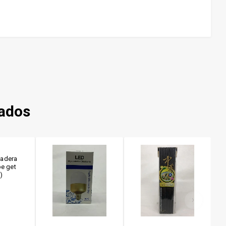
nados
madera
e get
)