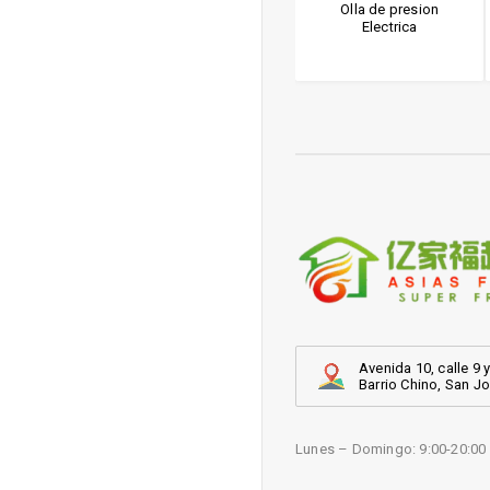
ra NICESEA
Bombillo led High
Olla de presion
power lamp
Electrica
Avenida 10, calle 9 y
Barrio Chino, San J
Lunes – Domingo: 9:00-20:00