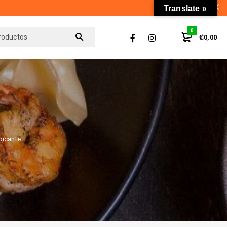
Translate »
0
₡
0,00
picante