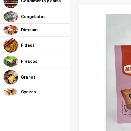
Condimento y Salsa
Congelados
Dimsum
Fideos
Frescos
Granos
Gyozas