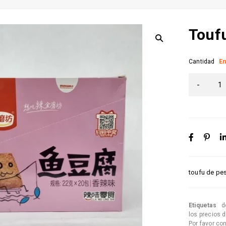
Touf
Cantidad
En
toufu de pe
Etiquetas
d
los precios 
Por favor co