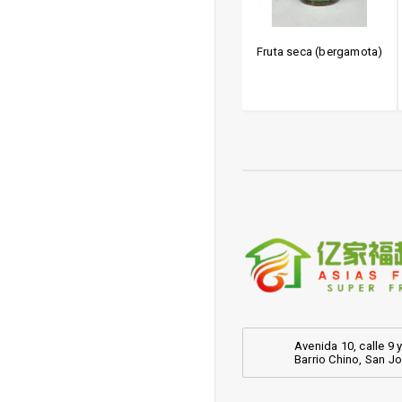
con sabor a
Fruta seca
Fruta seca (bergamota)
 BBQ 四洲烧烤
味鲜虾
Avenida 10, calle 9 y
Barrio Chino, San J