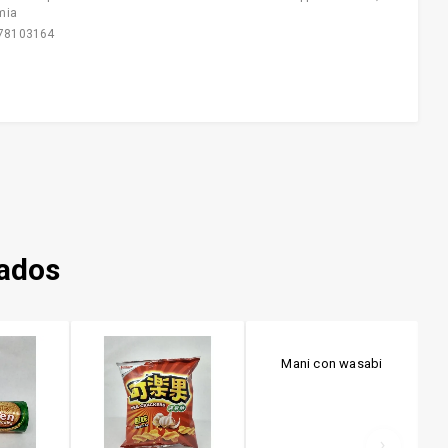
mia
78103164
nados
Mani con wasabi