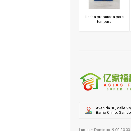
HADAY (soya
Condimento de res en
Harina preparada para
gera)
polvo
tempura
Avenida 10, calle 9 y
Barrio Chino, San J
Lunes – Domingo: 9:00-20:00