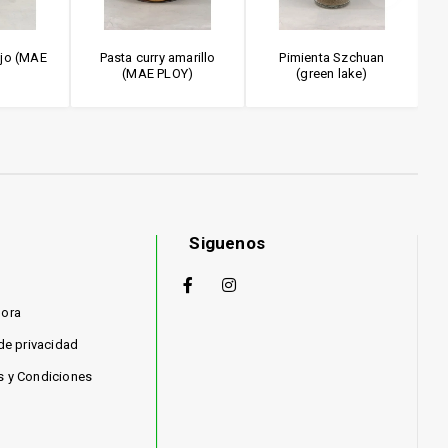
ojo (MAE
Pasta curry amarillo
Pimienta Szchuan
)
(MAE PLOY)
(green lake)
Siguenos
hora
 de privacidad
s y Condiciones