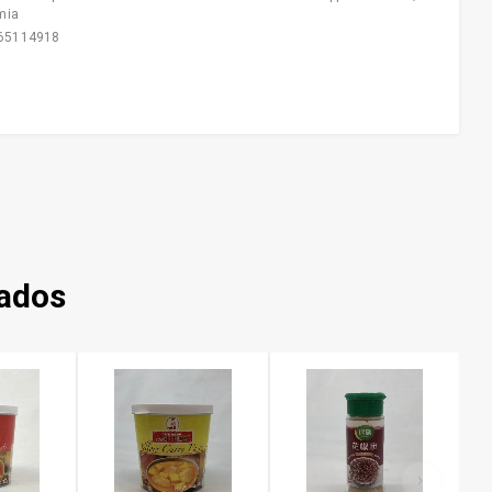
mia
65114918
nados