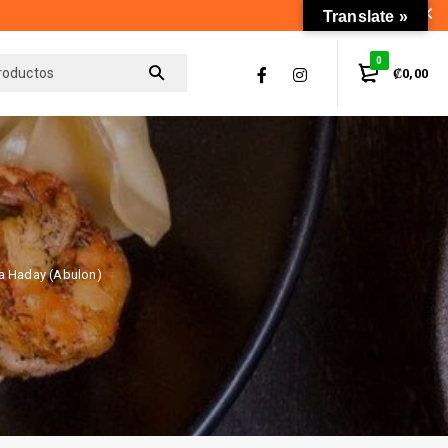
Translate »
0
₡
0,00
a Haday (Abulon)