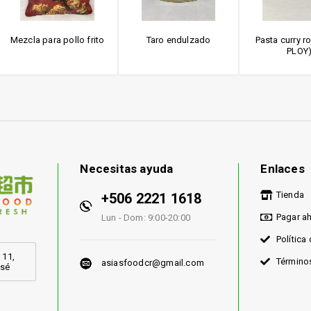
Mezcla para pollo frito
Taro endulzado
Pasta curry r
PLOY
Necesitas ayuda
Enlaces
Tienda
+506 2221 1618
Pagar a
Lun - Dom: 9:00-20:00
Política
 11,
Término
asiasfoodcr@gmail.com
osé