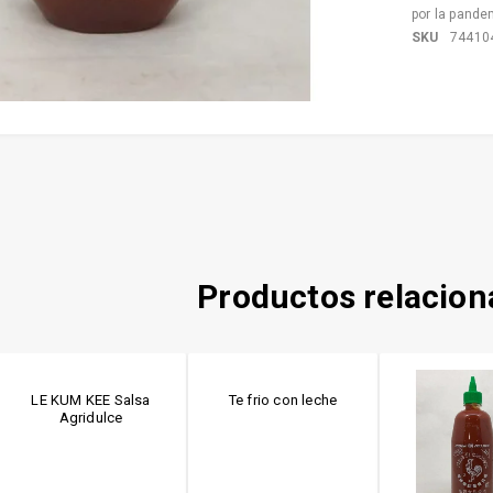
por la pande
SKU
74410
Productos relacio
LE KUM KEE Salsa
Te frio con leche
Agridulce