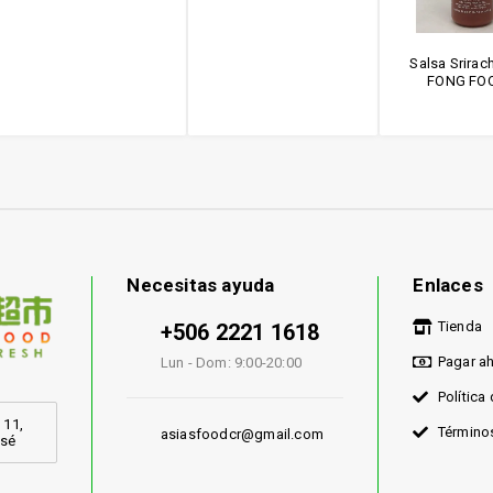
Salsa Srirac
FONG FO
Necesitas ayuda
Enlaces
Tienda
+506 2221 1618
Pagar a
Lun - Dom: 9:00-20:00
Política
 11,
Término
asiasfoodcr@gmail.com
osé