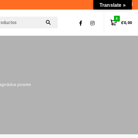
Translate »
0
₡
0,00
agridulce picante