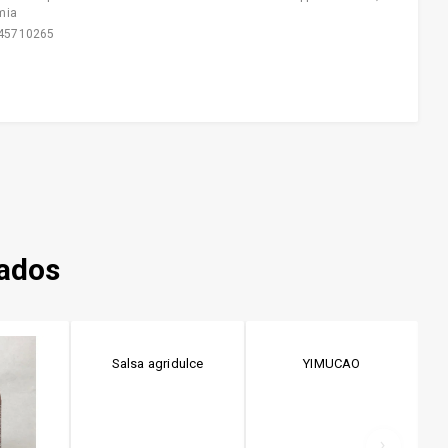
mia
45710265
nados
Salsa agridulce
YIMUCAO
(