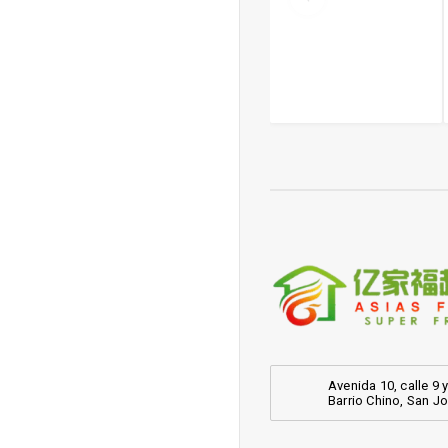
OFFICINALIS
Té de Fuling
100g-巴戟
Avenida 10, calle 9 y
Barrio Chino, San J