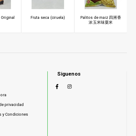
 Original
Fruta seca (ciruela)
Palitos de maiz 四洲香
浓玉米味粟米
Siguenos
hora
 de privacidad
s y Condiciones