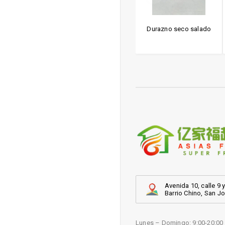
a de avena
Mani con wasabi
Durazno seco salado
Avenida 10, calle 9 y
Barrio Chino, San J
Lunes – Domingo: 9:00-20:00