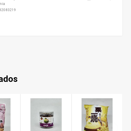
mia
82083219
nados