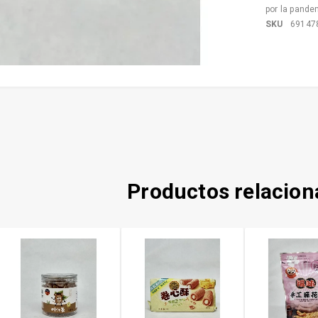
por la pande
SKU
69147
Productos relacio