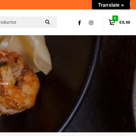
Translate »
0
₡
0,00
fresa