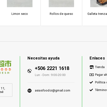
Limon seco
Rollos de queso
Galleta trenza
Necesitas ayuda
Enlaces
Tienda
+506 2221 1618
Pagar a
Lun - Dom: 9:00-20:00
Política
 11,
Término
asiasfoodcr@gmail.com
osé