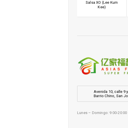
Master (G)
Base para sopa cerdo
Salsa XO (Lee Kum
Kee)
Avenida 10, calle 9 y
Barrio Chino, San J
Lunes – Domingo: 9:00-20:00