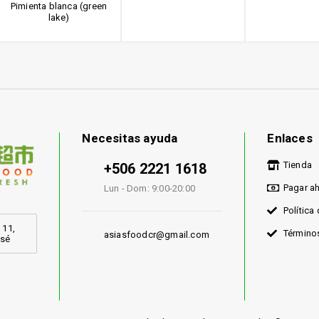
Pimienta blanca (green
lake)
Necesitas ayuda
Enlaces
Tienda
+506 2221 1618
Pagar a
Lun - Dom: 9:00-20:00
Política
 11,
Término
asiasfoodcr@gmail.com
osé