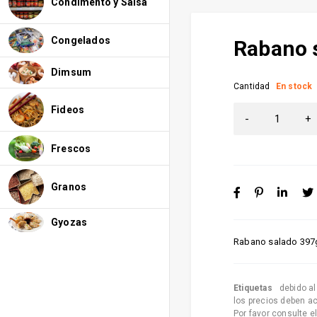
Condimento y Salsa
Congelados
Rabano 
Dimsum
Cantidad
En stock
Fideos
Frescos
Granos
Gyozas
Rabano salado 397
Etiquetas
debido a
los precios deben a
Por favor consulte e