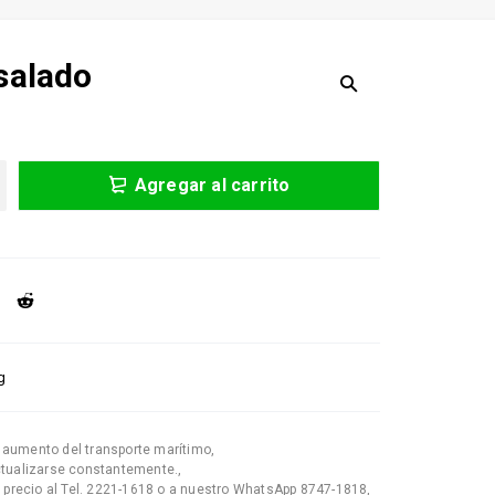
salado
Agregar al carrito
g
l aumento del transporte marítimo
,
ctualizarse constantemente.
,
l precio al Tel. 2221-1618 o a nuestro WhatsApp 8747-1818
,