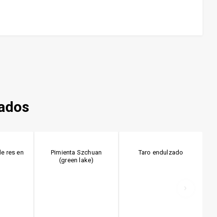
nados
e res en
Pimienta Szchuan
Taro endulzado
o
(green lake)