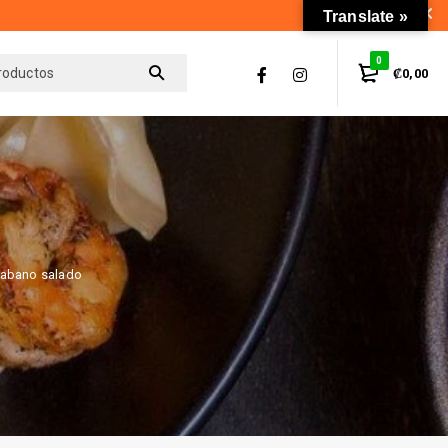
Translate »
0
₡
0,00
abano salado