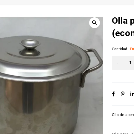
Olla 
(eco
Cantidad
En
Olla de ace