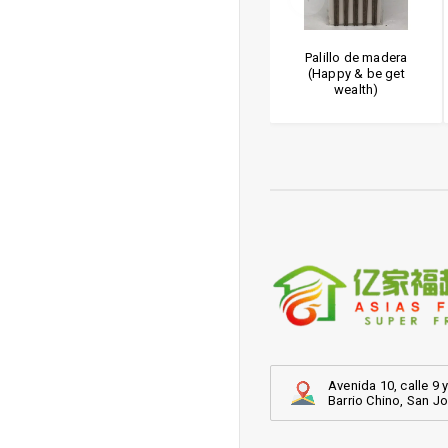
 de picar
Palillo de melanina
Palillo de madera
(Happy & be get
wealth)
Avenida 10, calle 9 y
Barrio Chino, San J