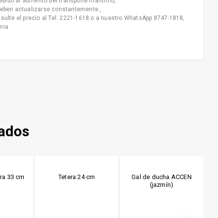
ebido al aumento del transporte marítimo
,
deben actualizarse constantemente.
,
nsulte el precio al Tel. 2221-1618 o a nuestro WhatsApp 8747-1818
,
mia
nados
era 33 cm
Tetera 24 cm
Gal de ducha ACCEN
(jazmín)