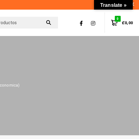
Translate »
0
₡
0,00
economica)