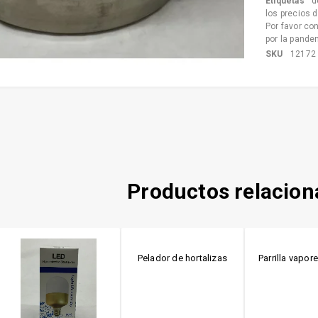
Etiquetas
d
los precios 
Por favor co
por la pande
SKU
12172
Productos relacio
Pelador de hortalizas
Parrilla vapor