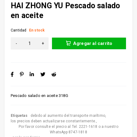
HAI ZHONG YU Pescado salado
en aceite
Cantidad
En stock
Agregar al carrito
Pescado salado en aceite 318G
Etiquetas
debido al aumento del transporte marítimo
,
los precios deben actualizarse constantemente.
,
Por favor consulte el precio al Tel. 2221-1618 o a nuestro
WhatsApp 8747-1818