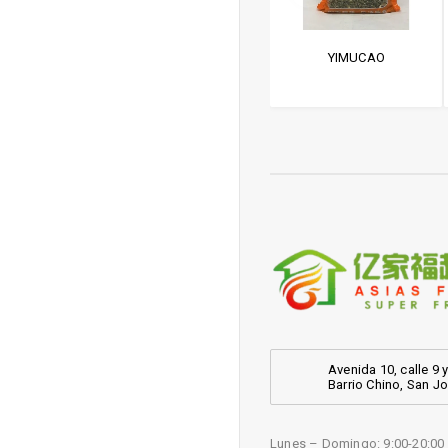
 ASTRAGALIS
ASTRAGALIS (BACKY)
YIMUCAO
0Z-黄芪
Avenida 10, calle 9 y
Barrio Chino, San J
Lunes – Domingo: 9:00-20:00