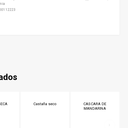
mia
00112223
nados
SECA
Castaña seco
CASCARA DE
MANDARINA