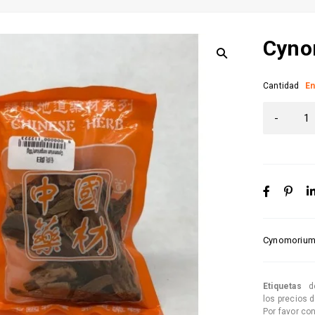
Cyno
Cantidad
En
Cynomorium
Etiquetas
d
los precios 
Por favor co