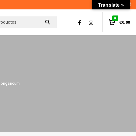
Translate »
0
₡
0,00
Songaricum