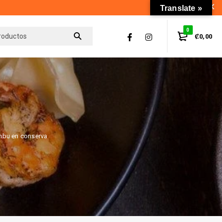
Translate »
0
₡
0,00
bu en conserva