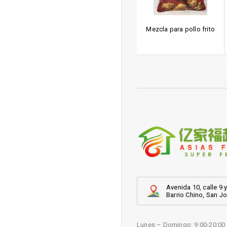
e picante (G)
Mezcla para pancake
Mezcla para pollo frito
Avenida 10, calle 9 y
Barrio Chino, San J
Lunes – Domingo: 9:00-20:00