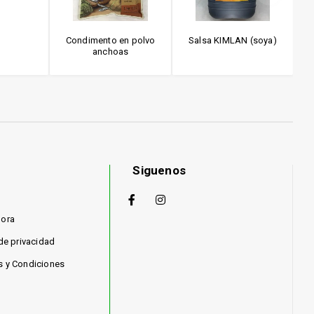
Condimento en polvo
Salsa KIMLAN (soya)
P
anchoas
Siguenos
hora
 de privacidad
s y Condiciones