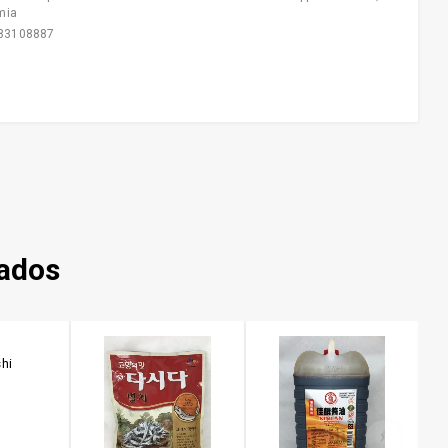
mia
83108887
nados
hi