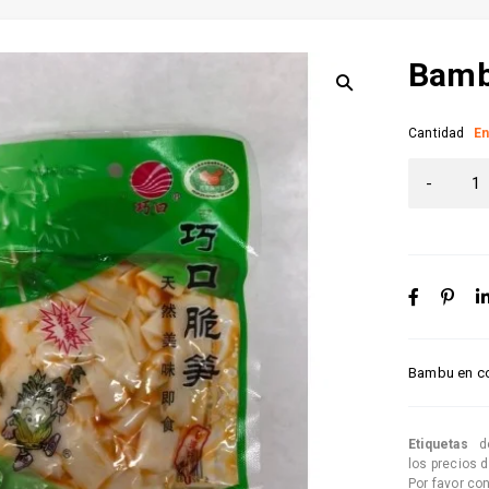
Bamb
Cantidad
En
Bambu en c
Etiquetas
d
los precios 
Por favor co