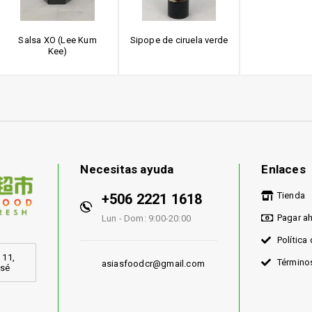
Salsa XO (Lee Kum
Sipope de ciruela verde
Kee)
Necesitas ayuda
Enlaces
Tienda
+506 2221 1618
Pagar a
Lun - Dom: 9:00-20:00
Política
 11,
Término
asiasfoodcr@gmail.com
osé